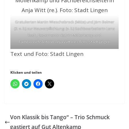
Gratulierten Martin Wieschebrock (Mitte) und Jörn Bolmer
(2. v. li.) zur Neuverpflichtung: (v. li.) Sachbearbeiterin Lena
Koch, Dezernentin Katrin Möllenkamp und
Fachbereichsleiterin Anja Witt (re.). Foto: Stadt Lingen
Text und Foto: Stadt Lingen
Klicken und teilen
Von Klassik bis Tango“ – Trio Schmuck
gastiert auf Gut Altenkamp