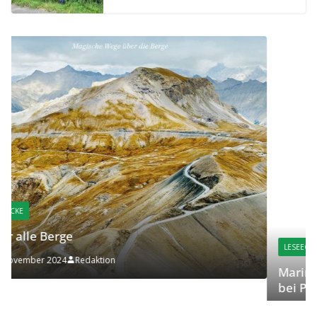
LESEECKE
Marina Buzunashvilli – Die Bossin – ab 16. Okt
bei Penguin
16. Oktober 2024
Redaktion