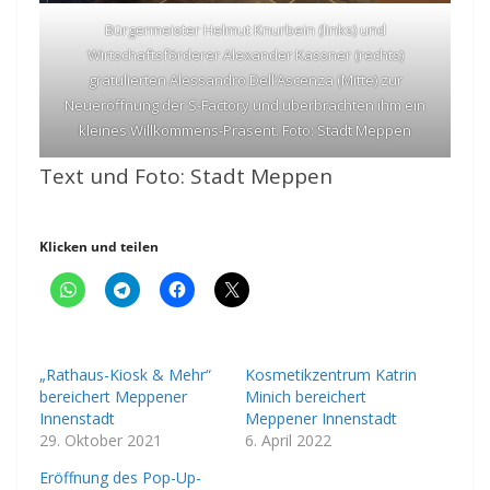
Bürgermeister Helmut Knurbein (links) und
Wirtschaftsförderer Alexander Kassner (rechts)
gratulierten Alessandro Dell’Ascenza (Mitte) zur
Neueröffnung der S-Factory und überbrachten ihm ein
kleines Willkommens-Präsent. Foto: Stadt Meppen
Text und Foto: Stadt Meppen
Klicken und teilen
„Rathaus-Kiosk & Mehr“
Kosmetikzentrum Katrin
bereichert Meppener
Minich bereichert
Innenstadt
Meppener Innenstadt
29. Oktober 2021
6. April 2022
Eröffnung des Pop-Up-