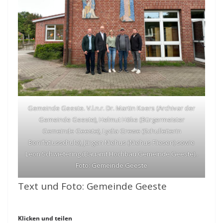
Gemeinde Geeste. V.l.n.r. Dr. Martin Koers (Archivar der
Gemeinde Geeste), Helmut Höke (Bürgermeister
Gemeinde Geeste), Lydia Grewe (Schulleiterin
Bonifatiusschule), Jürgen Niehus (Niehus Fliesen) sowie
Leon Schwietering (Bauamt Hochbau Gemeinde Geeste)..
Foto: Gemeinde Geeste
Text und Foto: Gemeinde Geeste
Klicken und teilen